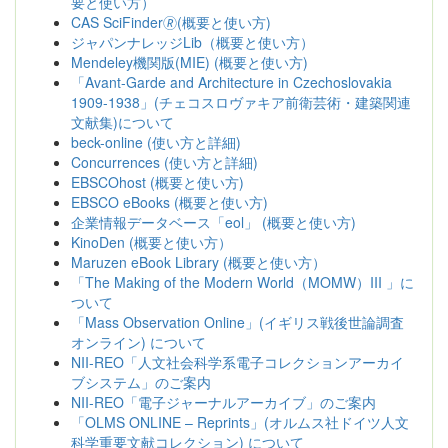
要と使い方）
CAS SciFinder🄬(概要と使い方)
ジャパンナレッジLib（概要と使い方）
Mendeley機関版(MIE) (概要と使い方)
「Avant-Garde and Architecture in Czechoslovakia
1909-1938」(チェコスロヴァキア前衛芸術・建築関連
文献集)について
beck-online (使い方と詳細)
Concurrences (使い方と詳細)
EBSCOhost (概要と使い方)
EBSCO eBooks (概要と使い方)
企業情報データベース「eol」 (概要と使い方)
KinoDen (概要と使い方）
Maruzen eBook Library (概要と使い方）
「The Making of the Modern World（MOMW）III 」に
ついて
「Mass Observation Online」(イギリス戦後世論調査
オンライン) について
NII-REO「人文社会科学系電子コレクションアーカイ
ブシステム」のご案内
NII-REO「電子ジャーナルアーカイブ」のご案内
「OLMS ONLINE – Reprints」(オルムス社ドイツ人文
科学重要文献コレクション) について