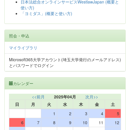
日本法総合オンラインサービスWestlawJapan (概要と
使い方)
「ヨミダス」(概要と使い方)
照会・申込
マイライブラリ
Microsoft365大学アカウント(埼玉大学発行のメールアドレス)
とパスワードでログイン
カレンダー
<<前月
2025年04月
次月>>
日
月
火
水
木
金
土
1
2
3
4
5
6
7
8
9
10
11
12