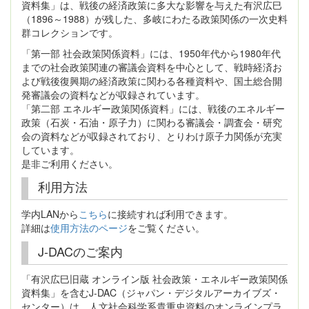
資料集」は、戦後の経済政策に多大な影響を与えた有沢広巳
（1896～1988）が残した、多岐にわたる政策関係の一次史料
群コレクションです。
「第一部 社会政策関係資料」には、1950年代から1980年代
までの社会政策関連の審議会資料を中心として、戦時経済お
よび戦後復興期の経済政策に関わる各種資料や、国土総合開
発審議会の資料などが収録されています。
「第二部 エネルギー政策関係資料」には、戦後のエネルギー
政策（石炭・石油・原子力）に関わる審議会・調査会・研究
会の資料などが収録されており、とりわけ原子力関係が充実
しています。
是非ご利用ください。
利用方法
学内LANから
こちら
に接続すれば利用できます。
詳細は
使用方法のページ
をご覧ください。
J-DACのご案内
「有沢広巳旧蔵 オンライン版 社会政策・エネルギー政策関係
資料集」を含むJ-DAC（ジャパン・デジタルアーカイブズ・
センター）は、人文社会科学系貴重史資料のオンラインプラ