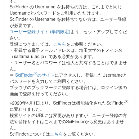
す。
SciFinder の Username をお持ちの方は、これまでと同じ
Usernameとパスワードをご利用いただけます。
SciFinder の Username をお持ちでない方は、ユーザー登録
が必要です。
ユーザー登録サイト (学内限定)
より、セットアップしてくだ
さい。
登録につきましては、
こちら
をご参照ください。
・登録する電子メールアドレスは、埼玉大学のドメイン名
（saitama-u.ac.jp）である必要があります。
・ユーザー名とパスワードは他人と共有することはできませ
ん。
🄬
⇒
SciFinder
のサイト
にアクセスし、登録したUsernameと
パスワードを入力してご利用ください。
ブラウザのブックマークに登録する場合には、ログイン後の
画面で登録を行ってください。
🄬
※2020年4月1日より、SciFinderは機能強化されたSciFinder
に変わりました。
検索サイトのURLには変更がありますが、ユーザー登録の方
法や登録サイトはこれまでのSciFinderから変更はありませ
ん。
SciFinderについては
こちら
をご覧ください。