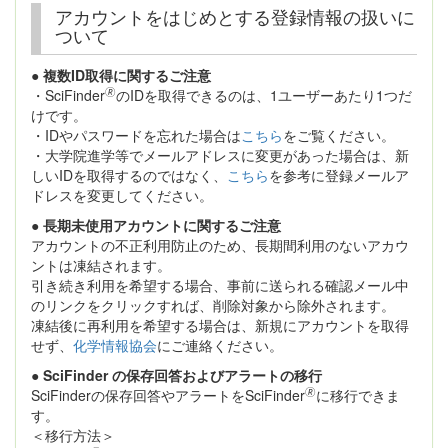
アカウントをはじめとする登録情報の扱いに
ついて
● 複数ID取得に関するご注意
🄬
・SciFinder
のIDを取得できるのは、1ユーザーあたり1つだ
けです。
・IDやパスワードを忘れた場合は
こちら
をご覧ください。
・大学院進学等でメールアドレスに変更があった場合は、新
しいIDを取得するのではなく、
こちら
を参考に登録メールア
ドレスを変更してください。
● 長期未使用アカウントに関するご注意
アカウントの不正利用防止のため、長期間利用のないアカウ
ントは凍結されます。
引き続き利用を希望する場合、事前に送られる確認メール中
のリンクをクリックすれば、削除対象から除外されます。
凍結後に再利用を希望する場合は、新規にアカウントを取得
せず、
化学情報協会
にご連絡ください。
● SciFinder の保存回答およびアラートの移行
🄬
SciFinderの保存回答やアラートをSciFinder
に移行できま
す。
＜移行方法＞