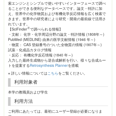
索エンジンとシンプルで使いやすいインターフェースで調べ
ることができる便利なデータベースです。論文・特許に加
え、世界中の化学物質および有機化学反応情報を広く検索で
きます。世界中の研究者により研究・開発の最前線で活用さ
れています。
🄬
【SciFinder
で調べられる情報】
・文献： 化学・化学周辺分野の論文・特許情報 (1808年～)
PubMed (MEDLINE) 由来の医学文献情報 (1946 年～)
・物質： CAS 登録番号のついた全物質の情報 (1907年～)
試薬・化成品カタログ情報
・反応： 有機化学反応情報 (1840 年～)
入力した最終生成物から逆合成解析を行い、様々な合成ルー
トを提案する
Retrosynthesis Planner
を搭載
※ 詳しい情報については
こちら
をご覧ください。
利用対象者
本学の教職員および学生
利用方法
ご利用にあたっては、最初にユーザー登録が必要になりま