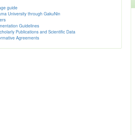
age guide
tama University through GakuNin
ers
mentation Guidelines
olarly Publications and Scientific Data
ormative Agreements