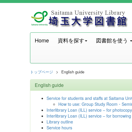
Home
資料を探す
図書館を使う
トップページ
English guide
English guide
Service for students and staffs at Saitama Uni
How to use: Group Study Room・Semi
Interlibrary Loan (ILL) service – for photocopy
Interlibrary Loan (ILL) service – for borrowing
Library outline
Service hours