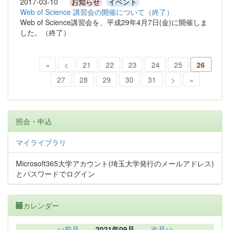
2017-03-10
お知らせ
イベント
Web of Science 講習会の開催について（終了）
Web of Science講習会を、平成29年4月7日(金)に開催しま
した。（終了）
«
<
21
22
23
24
25
26
27
28
29
30
31
>
»
照会・申込
マイライブラリ
Microsoft365大学アカウント(埼玉大学発行のメールアドレス)
とパスワードでログイン
カレンダー
<<前月
2021年09月
次月>>