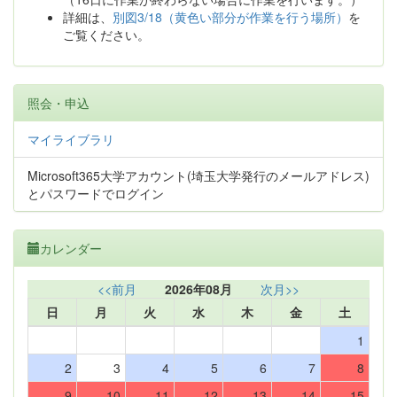
詳細は、
別図3/18（黄色い部分が作業を行う場所）
を
ご覧ください。
照会・申込
マイライブラリ
Microsoft365大学アカウント(埼玉大学発行のメールアドレス)
とパスワードでログイン
カレンダー
<<前月
2026年08月
次月>>
日
月
火
水
木
金
土
1
2
3
4
5
6
7
8
9
10
11
12
13
14
15