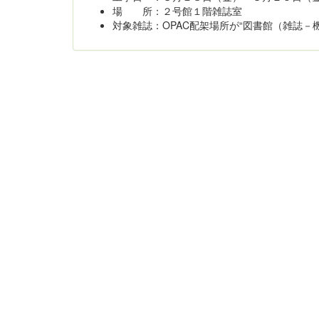
場 所：２号館１階雑誌室
対象雑誌：OPAC配架場所が“図書館（雑誌－機関