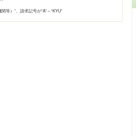
等）”、請求記号が“A”～“KYU”