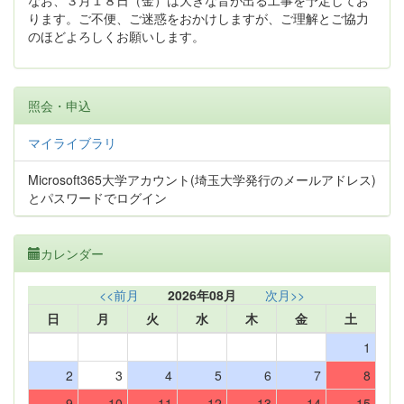
なお、３月１８日（金）は大きな音が出る工事を予定してお
ります。ご不便、ご迷惑をおかけしますが、ご理解とご協力
のほどよろしくお願いします。
照会・申込
マイライブラリ
Microsoft365大学アカウント(埼玉大学発行のメールアドレス)
とパスワードでログイン
カレンダー
<<前月
2026年08月
次月>>
日
月
火
水
木
金
土
1
2
3
4
5
6
7
8
9
10
11
12
13
14
15