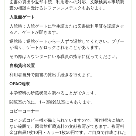
図書の貸出や返却手続、利用者への対応、文献検索や事項調
査の相談を受けるレファレンスデスクもあります。
入退館ゲート
入館時：入館ゲートに学生証または図書館利用証を認証させ
ると、ゲートが開きます。
退館時：退館ゲートから一人ずつ退館してください。ブザー
が鳴り、ゲートがロックされることがあります。
その際はカウンターにいる職員の指示に従ってください。
自動貸出装置
利用者自身で図書の貸出手続きを行えます。
OPAC
端末
本学資料の所蔵状況を調べることができます。
閲覧室の他に、1～3階雑誌室にもあります。
コピーコーナー
コイン式コピー機が備えられていますので、著作権法に触れ
ない範囲で、図書館所蔵資料の文献複写ができます。複写料
金は白黒1枚10円・カラー1枚50円です。ご自身で作成された