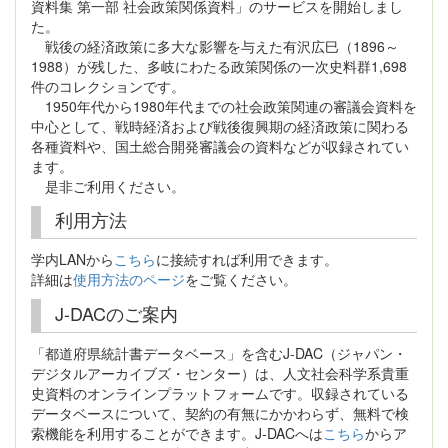
資料集 第一部 社会政策関係資料」のサービスを開始しまし
た。
戦後の経済政策に多大な影響を与えた有沢広巳（1896～
1988）が残した、多岐にわたる政策関係の一次史料群1,698
件のコレクションです。
1950年代から1980年代までの社会政策関連の審議会資料を
中心として、戦時経済および戦後復興期の経済政策に関わる
各種資料や、国土総合開発審議会の資料などが収録されてい
ます。
是非ご利用ください。
利用方法
学内LANから
こちら
に接続すれば利用できます。
詳細は
使用方法のページ
をご覧ください。
J-DACのご案内
「都道府県統計書データベース」を含むJ-DAC（ジャパン・
デジタルアーカイブズ・センター）は、人文社会科学系貴重
史資料のオンラインプラットフォームです。収録されている
データベースについて、契約の有無にかかわらず、無料で検
索機能を利用することができます。J-DACへは
こちら
からア