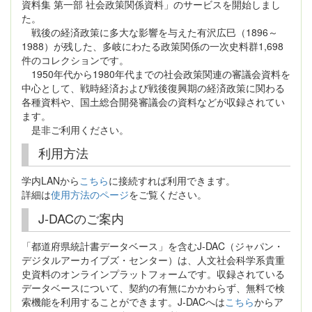
資料集 第一部 社会政策関係資料」のサービスを開始しまし
た。
戦後の経済政策に多大な影響を与えた有沢広巳（1896～
1988）が残した、多岐にわたる政策関係の一次史料群1,698
件のコレクションです。
1950年代から1980年代までの社会政策関連の審議会資料を
中心として、戦時経済および戦後復興期の経済政策に関わる
各種資料や、国土総合開発審議会の資料などが収録されてい
ます。
是非ご利用ください。
利用方法
学内LANから
こちら
に接続すれば利用できます。
詳細は
使用方法のページ
をご覧ください。
J-DACのご案内
「都道府県統計書データベース」を含むJ-DAC（ジャパン・
デジタルアーカイブズ・センター）は、人文社会科学系貴重
史資料のオンラインプラットフォームです。収録されている
データベースについて、契約の有無にかかわらず、無料で検
索機能を利用することができます。J-DACへは
こちら
からア