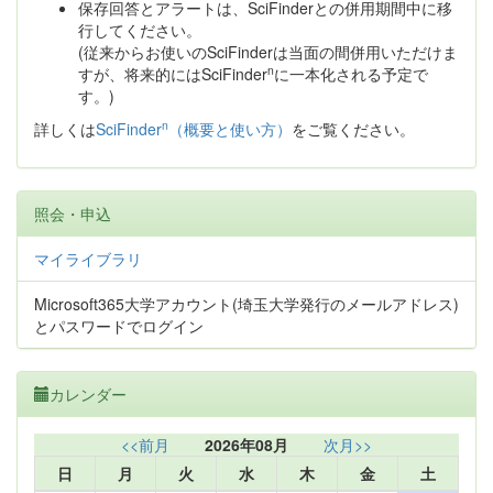
保存回答とアラートは、SciFinderとの併用期間中に移
行してください。
(従来からお使いのSciFinderは当面の間併用いただけま
n
すが、将来的にはSciFinder
に一本化される予定で
す。)
n
詳しくは
SciFinder
（概要と使い方）
をご覧ください。
照会・申込
マイライブラリ
Microsoft365大学アカウント(埼玉大学発行のメールアドレス)
とパスワードでログイン
カレンダー
<<前月
2026年08月
次月>>
日
月
火
水
木
金
土