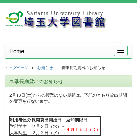
Home
メ
ニ
ュ
トップページ
お知らせ
春季長期貸出のお知らせ
ー
春季長期貸出のお知らせ
2月13日(土)からの授業のない期間は、下記のとおり貸出期間
の変更を行ないます。
利用者区分
長期貸出開始日
返却期限日
学部学生
２月３日（水）～
４月１６日（金）
大学院生
２月３日（水）～