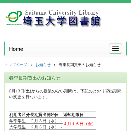
Home
メ
ニ
ュ
トップページ
お知らせ
春季長期貸出のお知らせ
ー
春季長期貸出のお知らせ
2月13日(土)からの授業のない期間は、下記のとおり貸出期間
の変更を行ないます。
利用者区分
長期貸出開始日
返却期限日
学部学生
２月３日（水）～
４月１６日（金）
大学院生
２月３日（水）～