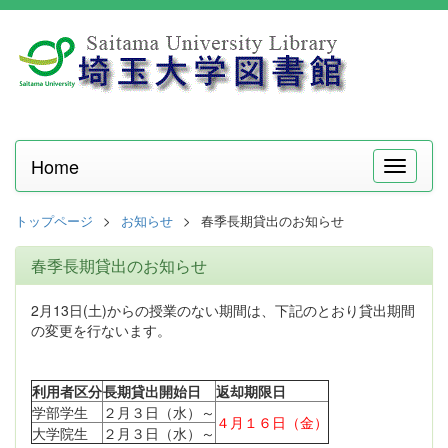
Home
メ
ニ
ュ
トップページ
お知らせ
春季長期貸出のお知らせ
ー
春季長期貸出のお知らせ
2月13日(土)からの授業のない期間は、下記のとおり貸出期間
の変更を行ないます。
利用者区分
長期貸出開始日
返却期限日
学部学生
２月３日（水）～
４月１６日（金）
大学院生
２月３日（水）～