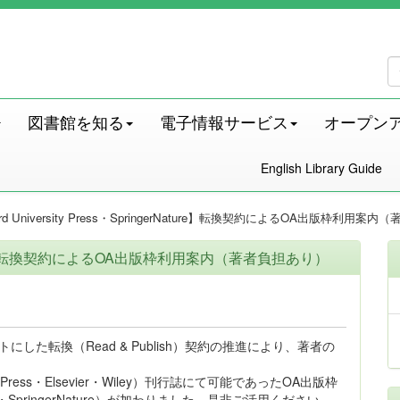
図書館を知る
電子情報サービス
オープン
English Library Guide
ord University Press・SpringerNature】転換契約によるOA出版枠利用案
gerNature】転換契約によるOA出版枠利用案内（著者負担あり）
た転換（Read & Publish）契約の推進により、著者の
y Press・Elsevier・Wiley）刊行誌にて可能であったOA出版枠
ress・SpringerNature）が加わりました。是非ご活用ください。