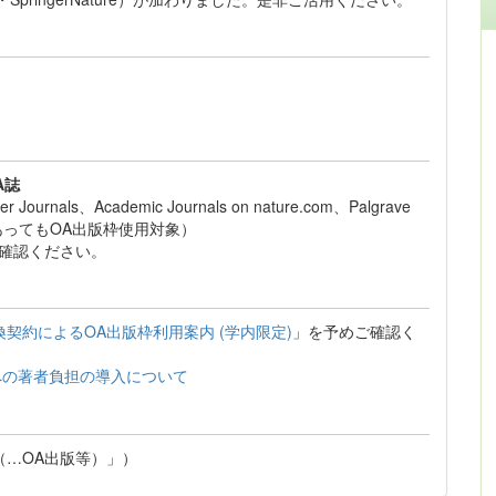
A誌
ournals、Academic Journals on nature.com、Palgrave
読誌以外であってもOA出版枠使用対象）
確認ください。
換契約によるOA出版枠利用案内 (学内限定)
」を予めご確認く
への著者負担の導入について
（…OA出版等）」）