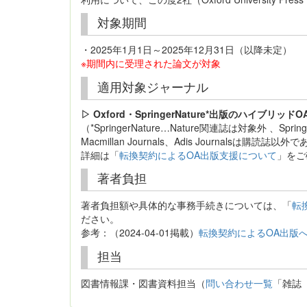
対象期間
・2025年1月1日～2025年12月31日（以降未定）
※期間内に受理された論文が対象
適用対象ジャーナル
▷ Oxford・SpringerNature*出版のハイブリッドO
（*SpringerNature…Nature関連誌は対象外 、Springer J
Macmillan Journals、Adis Journalsは購
詳細は「
転換契約によるOA出版支援について
」をご
著者負担
著者負担額や具体的な事務手続きについては、「
転
ださい。
参考：（2024-04-01掲載）
転換契約によるOA出版
担当
図書情報課・図書資料担当（
問い合わせ一覧
「雑誌