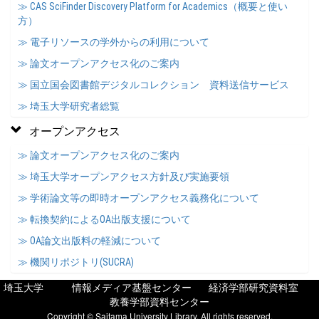
≫ CAS SciFinder Discovery Platform for Academics（概要と使い
方）
≫ 電子リソースの学外からの利用について
≫ 論文オープンアクセス化のご案内
≫ 国立国会図書館デジタルコレクション 資料送信サービス
≫ 埼玉大学研究者総覧
オープンアクセス
≫ 論文オープンアクセス化のご案内
≫ 埼玉大学オープンアクセス方針及び実施要領
≫ 学術論文等の即時オープンアクセス義務化について
≫ 転換契約によるOA出版支援について
≫ OA論文出版料の軽減について
≫ 機関リポジトリ(SUCRA)
埼玉大学
情報メディア基盤センター
経済学部研究資料室
教養学部資料センター
Copyright © Saitama University Library, All rights reserved.