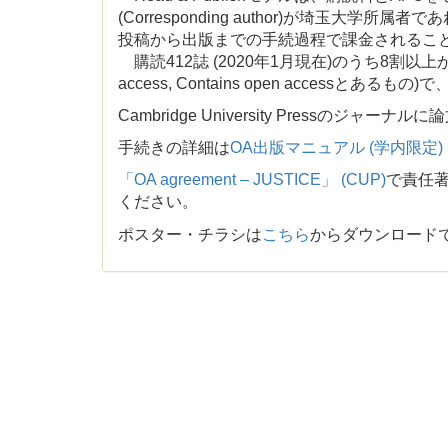
(Corresponding author)が埼玉大
投稿から出版までの手続過程で課金されるこ
購読412誌 (2020年1月現在)のうち8割以上
access, Contains open accessと
Cambridge University Pressの
手続きの詳細は
OA出版マニュアル (学内限定)
「
OA agreement – JUSTICE
」 (CUP)
で責任著者
ください。
ポスター・チラシは
こちら
からダウンロード