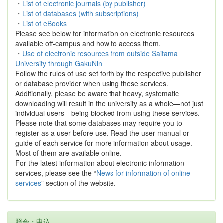
・
List of electronic journals (by publisher)
・
List of databases (with subscriptions)
・
List of eBooks
Please see below for information on electronic resources
available off-campus and how to access them.
・
Use of electronic resources from outside Saitama
University through GakuNin
Follow the rules of use set forth by the respective publisher
or database provider when using these services.
Additionally, please be aware that heavy, systematic
downloading will result in the university as a whole—not just
individual users—being blocked from using these services.
Please note that some databases may require you to
register as a user before use. Read the user manual or
guide of each service for more information about usage.
Most of them are available online.
For the latest information about electronic information
services, please see the “
News for information of online
services
” section of the website.
照会・申込