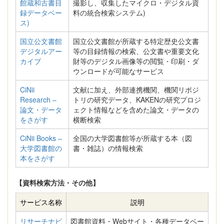
館蔵和古書目
撮影し、収集したマイクロ・デジタル資
録データベー
料の統合検索システム)
ス)
国立公文書館
国立公文書館が所蔵する特定歴史公文書
デジタルアー
等の目録情報の検索、公文書や重要文化
カイブ
財等のデジタル画像等の閲覧・印刷・ダ
ウンロードが可能なサービス
CiNii
文献に加え、外部連携機関、機関リポジ
Research –
トリの研究データ、KAKENの研究プロジ
論文・データ
ェクト情報などを含めた論文・データの
をさがす
横断検索
CiNii Books –
全国の大学図書館等が所蔵する本（図
大学図書館の
書・雑誌）の情報検索
本をさがす
【資料検索方法・その他】
サービス名称
説明
リサーチナビ
図書館資料・Webサイト・各種データベー