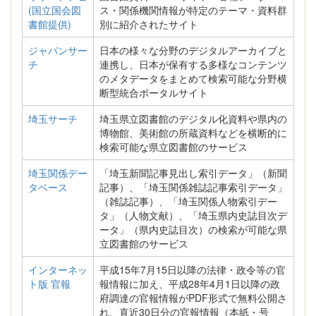
(国立国会図
ス・関係機関情報が特定のテーマ・資料群
書館提供)
別に紹介されたサイト
ジャパンサー
日本の様々な分野のデジタルアーカイブと
チ
連携し、日本が保有する多様なコンテンツ
のメタデータをまとめて検索可能な分野横
断型統合ポータルサイト
埼玉サーチ
埼玉県立図書館のデジタル化資料や県内の
博物館、美術館の所蔵資料などを横断的に
検索可能な県立図書館のサービス
埼玉関係デー
「埼玉新聞記事見出し索引データ」（新聞
タベース
記事）、「埼玉関係雑誌記事索引データ」
（雑誌記事）、「埼玉関係人物索引デー
タ」（人物文献）、「埼玉県内史誌目次デ
ータ」（県内史誌目次）の検索が可能な県
立図書館のサービス
インターネッ
平成15年7月15日以降の法律・政令等の官
ト版 官報
報情報に加え、平成28年4月1日以降の政
府調達の官報情報がPDF形式で無料公開さ
れ、直近30日分の官報情報（本紙・号