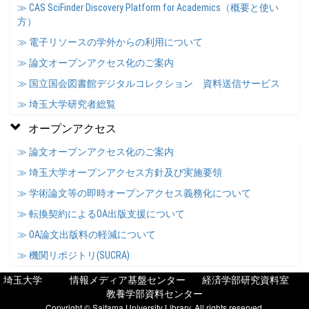
≫ CAS SciFinder Discovery Platform for Academics（概要と使い
方）
≫ 電子リソースの学外からの利用について
≫ 論文オープンアクセス化のご案内
≫ 国立国会図書館デジタルコレクション 資料送信サービス
≫ 埼玉大学研究者総覧
オープンアクセス
≫ 論文オープンアクセス化のご案内
≫ 埼玉大学オープンアクセス方針及び実施要領
≫ 学術論文等の即時オープンアクセス義務化について
≫ 転換契約によるOA出版支援について
≫ OA論文出版料の軽減について
≫ 機関リポジトリ(SUCRA)
埼玉大学
情報メディア基盤センター
経済学部研究資料室
教養学部資料センター
Copyright © Saitama University Library, All rights reserved.