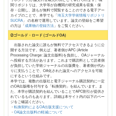
関リポジトリは、大学等が自機関の研究成果を収集・保
存・公開し、誰もが無料で閲覧することのできる電子アー
カイブのことで、本学でも「
埼玉大学学術情報リポジトリ
SUCRA
」 の名称で運用しています。論文の登録をご希望
の方は「
成果物の登録方法
」をご覧ください。
➁ゴールド・ロード (ゴールドOA)
出版された論文に誰もが無料でアクセスできるように公
開する方法です。例えば、著者側がAPC (Article
Processing Charge: 論文出版料)を負担し、OAジャーナル
へ投稿する方法があります。これまで購読料として読者側
が負担していた学術ジャーナルの出版費を、著者側が代わ
りに支払うことで、OA化された論文へのアクセスを可能
にするという仕組みです。
本学では、複数の出版社と電子ジャーナル購読契約に一定
のOA出版権を付与する「転換契約」を結んでいます。ま
た、本学が購読契約を結んでいることでAPC割引が提供さ
れているものもあります。詳細は本サイト内の以下のペー
ジをご確認ください。
・
転換契約によるOA出版支援について
・
OA論文出版料の軽減について