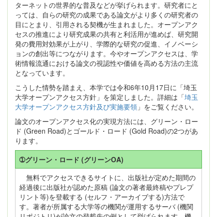
ターネットの世界的な普及などが挙げられます。研究者にと
っては、自らの研究の成果である論文がより多くの研究者の
目にとまり、引用される契機が生まれました。オープンアク
セスの推進により研究成果の共有と利活用が進めば、研究開
発の費用対効果が上がり、学際的な研究の促進、イノベーシ
ョンの創出等につながります。今やオープンアクセスは、学
術情報流通における論文の視認性や価値を高める方法の主流
となっています。
こうした情勢を踏まえ、本学では令和6年10月17日に「埼玉
大学オープンアクセス方針」を策定しました。詳細は「
埼玉
大学オープンアクセス方針及び実施要領
」をご覧ください。
論文のオープンアクセス化の実現方法には、グリーン・ロー
ド (Green Road)とゴールド・ロード (Gold Road)の2つがあ
ります。
➀グリーン・ロード (グリーンOA)
無料でアクセスできるサイトに、出版社が定めた期間の
経過後に出版社が認めた原稿 (論文の著者最終稿やプレプ
リント等)を登載する (セルフ・アーカイブする)方法で
す。著者が所属する大学等の機関が運用するサーバ (機関
リポジトリ)が論文の登載先の例として挙げられます。機