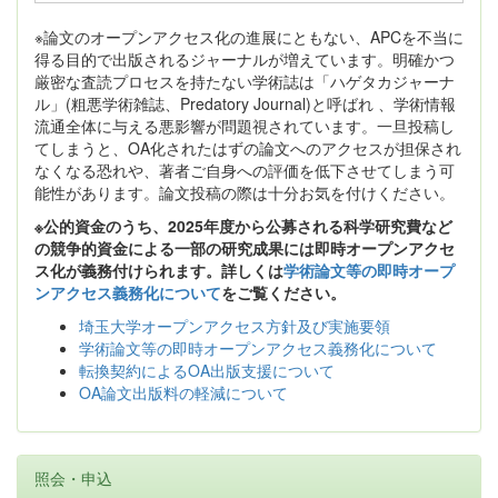
※論文のオープンアクセス化の進展にともない、APCを不当に
得る目的で出版されるジャーナルが増えています。明確かつ
厳密な査読プロセスを持たない学術誌は「ハゲタカジャーナ
ル」(粗悪学術雑誌、Predatory Journal)と呼ばれ 、学術情報
流通全体に与える悪影響が問題視されています。一旦投稿し
てしまうと、OA化されたはずの論文へのアクセスが担保され
なくなる恐れや、著者ご自身への評価を低下させてしまう可
能性があります。論文投稿の際は十分お気を付けください。
※公的資金のうち、2025年度から公募される科学研究費など
の競争的資金による一部の研究成果には即時オープンアクセ
ス化が義務付けられます。詳しくは
学術論文等の即時オープ
ンアクセス義務化について
をご覧ください。
埼玉大学オープンアクセス方針及び実施要領
学術論文等の即時オープンアクセス義務化について
転換契約によるOA出版支援について
OA論文出版料の軽減について
照会・申込