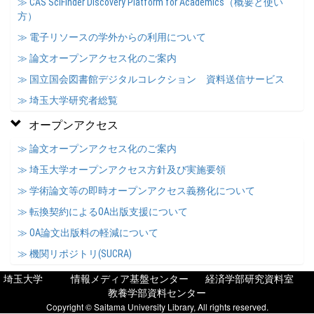
≫ CAS SciFinder Discovery Platform for Academics（概要と使い
方）
≫ 電子リソースの学外からの利用について
≫ 論文オープンアクセス化のご案内
≫ 国立国会図書館デジタルコレクション 資料送信サービス
≫ 埼玉大学研究者総覧
オープンアクセス
≫ 論文オープンアクセス化のご案内
≫ 埼玉大学オープンアクセス方針及び実施要領
≫ 学術論文等の即時オープンアクセス義務化について
≫ 転換契約によるOA出版支援について
≫ OA論文出版料の軽減について
≫ 機関リポジトリ(SUCRA)
埼玉大学
情報メディア基盤センター
経済学部研究資料室
教養学部資料センター
Copyright © Saitama University Library, All rights reserved.