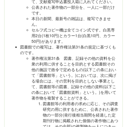
て、文献複写申込書投入箱に入れてください。
公表された著作物の一部分を、一人に一部だけ
です。
本日の新聞、最新号の雑誌は、複写できませ
ん。
セルフ式コピー機は全てコイン式です。白黒専
用2台(1枚10円)とカラー1台(白黒10円、カラー
50円)があります。
図書館での複写は、著作権法第31条の規定に基づくも
のです。
著作権法第31条 図書、記録その他の資料を公
衆の利用に供することを目的とする図書館その
他の施設で政令で定めるもの(以下この条におい
て「図書館等」という。)においては、次に掲げ
る場合には、その営利を目的としない事業とし
て、図書館等の図書、記録その他の資料(以下こ
の条において「図書館資料」という。)を用いて
著作物を複製することができる。
図書館等の利用者の求めに応じ、その調査
研究の用に供するために、公表された著作
物の一部分(発行後相当期間を経過した定
期刊行物に掲載された個個の著作物にあつ
ては、その全部)の複製物を一人につき一