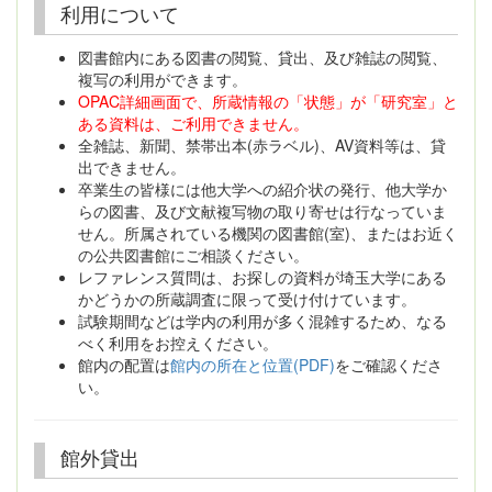
利用について
図書館内にある図書の閲覧、貸出、及び雑誌の閲覧、
複写の利用ができます。
OPAC詳細画面で、所蔵情報の「状態」が「研究室」と
ある資料は、ご利用できません。
全雑誌、新聞、禁帯出本(赤ラベル)、AV資料等は、貸
出できません。
卒業生の皆様には他大学への紹介状の発行、他大学か
らの図書、及び文献複写物の取り寄せは行なっていま
せん。所属されている機関の図書館(室)、またはお近く
の公共図書館にご相談ください。
レファレンス質問は、お探しの資料が埼玉大学にある
かどうかの所蔵調査に限って受け付けています。
試験期間などは学内の利用が多く混雑するため、なる
べく利用をお控えください。
館内の配置は
館内の所在と位置(PDF)
をご確認くださ
い。
館外貸出