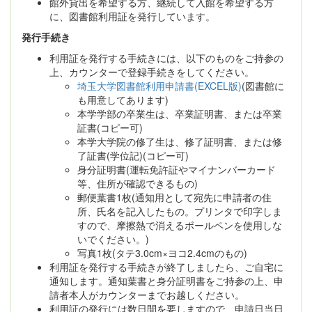
館外貸出を希望する方、継続して入館を希望する方
に、図書館利用証を発行しています。
発行手続き
利用証を発行する手続きには、以下のものをご持参の
上、カウンターで登録手続きをしてください。
埼玉大学図書館利用申請書(EXCEL版)
(図書館に
も用意してあります)
本学学部の卒業生は、卒業証明書、または卒業
証書(コピー可)
本学大学院の修了生は、修了証明書、または修
了証書(学位記)(コピー可)
身分証明書(運転免許証やマイナンバーカード
等、住所が確認できるもの)
郵便葉書1枚(通知用として宛先に申請者の住
所、氏名を記入したもの。プリンタで印字しま
すので、摩擦熱で消えるボールペンを使用しな
いでください。)
写真1枚(タテ3.0cm×ヨコ2.4cmのもの)
利用証を発行する手続きが終了しましたら、ご自宅に
通知します。通知葉書と身分証明書をご持参の上、申
請者本人がカウンターまでお越しください。
利用証の発行には数日間を要しますので、申請日当日