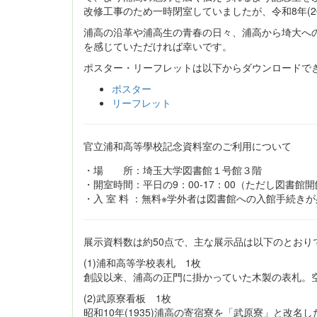
改修工事のため一時閉室していましたが、令和8年(2
浦高の沿革や浦高生の青春の日々、浦高から埼大へ
を感じていただければ幸いです。
ポスター・リーフレットは以下からダウンロードで
ポスター
リーフレット
官立浦和高等學校記念資料室のご利用について
・場 所：埼玉大学図書館１号館３階
・開室時間：平日の9：00-17：00（ただし図書館
・入 室 料 ：無料※学外者は図書館への入館手続き
展示資料数は約50点で、主な展示品は以下のとおり
(1)浦和高等学校表札 1枚
創設以来、浦高の正門に掛かっていた木製の表札。
(2)武原寮看板 1枚
昭和10年(1935)浦高の寄宿寮を「武原寮」と改名