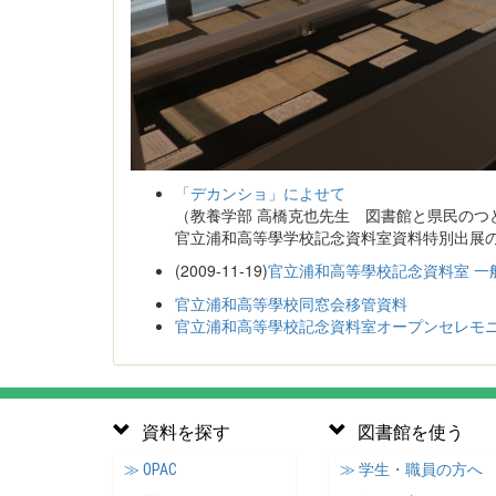
「デカンショ」によせて
（教養学部 高橋克也先生 図書館と県民のつどい埼
官立浦和高等學学校記念資料室資料特別出展
(2009-11-19)
官立浦和高等學校記念資料室 一
官立浦和高等學校同窓会移管資料
官立浦和高等學校記念資料室オープンセレモ
資料を探す
図書館を使う
≫ OPAC
≫ 学生・職員の方へ