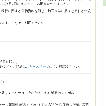
026)5月7日にリニューアル開室いたしました。
の移行に関する実物資料を通じ、埼玉大学に脈々と流れる伝統
きます。どうぞご利用ください。
開館日に限る）
が必要です。詳細は
こちらのページ
にてご確認ください。
です。
空襲をくぐりぬけて今に伝えられた浦高のシンボル。
した校長菊澤季麿(きくざわ･すえまろ)が自ら揮毫した額。武蔵