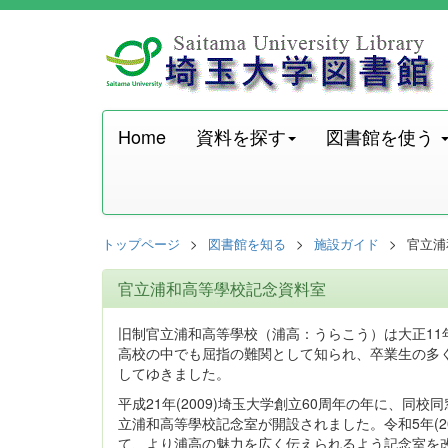
Home
資料を探す
図書館を使う
トップページ
図書館を知る
施設ガイド
官立浦
官立浦和高等學校記念資料室
旧制官立浦和高等學校（浦高：うらこう）は大正11年
高校の中でも屈指の難関として知られ、卒業生の多
してゆきました。
平成21年(2009)埼玉大学創立60周年の年に、
立浦和高等學校記念室が開設されました。令和5年(20
て、より浦高の魅力を広く伝えられるよう記念室を