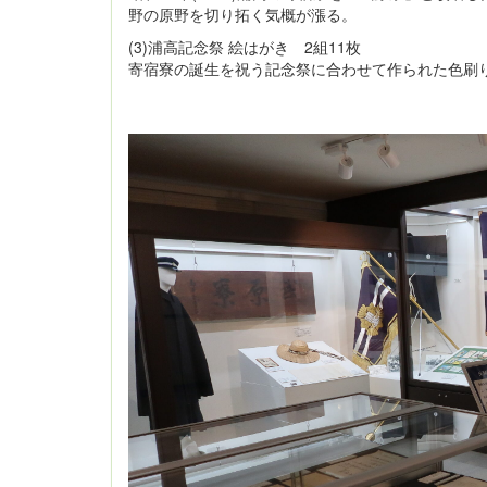
野の原野を切り拓く気概が漲る。
(3)浦高記念祭 絵はがき 2組11枚
寄宿寮の誕生を祝う記念祭に合わせて作られた色刷