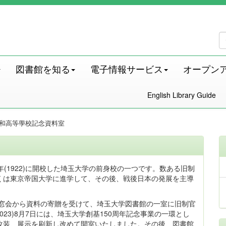
図書館を知る
電子情報サービス
オープン
English Library Guide
和高等學校記念資料室
(1922)に開校した埼玉大学の前身校の一つです。数ある旧制
くは東京帝国大学に進学して、その後、戦後日本の発展を主導
同校同窓会から資料の寄贈を受けて、埼玉大学図書館の一室に旧制官
23)8月7日には、埼玉大学創基150周年記念事業の一環とし
改装、展示を刷新し改めて開室いたしました。その後、図書館