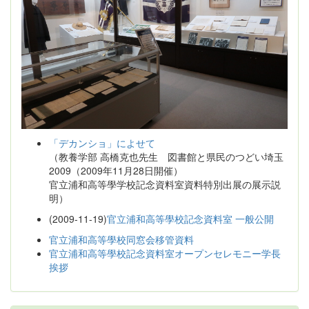
「デカンショ」によせて
（教養学部 高橋克也先生 図書館と県民のつどい埼玉
2009（2009年11月28日開催）
官立浦和高等學学校記念資料室資料特別出展の展示説
明）
(2009-11-19)
官立浦和高等學校記念資料室 一般公開
官立浦和高等學校同窓会移管資料
官立浦和高等學校記念資料室オープンセレモニー学長
挨拶