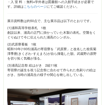
・入 室 料 ：無料※学外者は図書館への入館手続きが必要で
す。詳細は
こちらのページ
にてご確認ください。
展示資料数は約50点で、主な展示品は以下のとおりです。
(1)浦和高等学校表札 1枚
創設以来、浦高の正門に掛かっていた木製の表札。空襲をく
ぐりぬけて今に伝えられた浦高のシンボル。
(2)武原寮看板 1枚
昭和10年(1935)浦高の寄宿寮を「武原寮」と改名した校長菊
澤季麿(きくざわ･すえまろ)が自ら揮毫した額。武蔵野の原野
を切り拓く気概が漲る。
(3)浦高記念祭 絵はがき 2組11枚
寄宿寮の誕生を祝う記念祭に合わせて作られた色刷りの絵は
がき。当時の浦高生の様子や関心を映し出している。