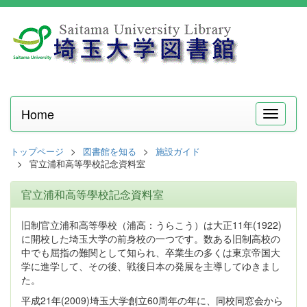
Home
メ
ニ
ュ
トップページ
図書館を知る
施設ガイド
ー
官立浦和高等學校記念資料室
官立浦和高等學校記念資料室
旧制官立浦和高等學校（浦高：うらこう）は大正11年(1922)
に開校した埼玉大学の前身校の一つです。数ある旧制高校の
中でも屈指の難関として知られ、卒業生の多くは東京帝国大
学に進学して、その後、戦後日本の発展を主導してゆきまし
た。
平成21年(2009)埼玉大学創立60周年の年に、同校同窓会から