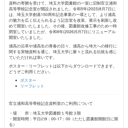
資料の寄贈を受けて、埼玉大学図書館の一室に旧制官立浦和
高等學校記念室が開設されました。令和5年(2023)8月7日に
は、埼玉大学創基150周年記念事業の一環として、より浦高
の魅力を広く伝えられるよう記念室を改装、展示を刷新し改
めて開室いたしました。その後、図書館改修工事のため一時
閉室していましたが、令和8年(2026)5月7日にリニューアル
開室いたしました。
浦高の沿革や浦高生の青春の日々、浦高から埼大への移行に
関する実物資料を通じ、埼玉大学に脈々と流れる伝統を感じ
ていただければ幸いです。
ポスター・リーフレットは以下からダウンロードできます。
どうぞご利用ください。
ポスター
リーフレット
官立浦和高等學校記念資料室のご利用について
・場 所：埼玉大学図書館１号館３階
・開室時間：平日の9：00-17：00（ただし図書館開館日に限
る）