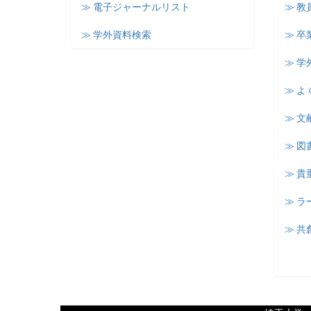
≫ 電子ジャーナルリスト
≫ 教
≫ 学外資料検索
≫ 卒
≫ 学
≫ よ
≫ 文
≫ 図
≫ 
≫ 
≫ 共