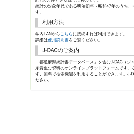
統計の対象年代である明治初年～昭和47年のうち、
す。
利用方法
学内LANから
こちら
に接続すれば利用できます。
詳細は
使用説明書
をご覧ください。
J-DACのご案内
「都道府県統計書データベース」を含むJ-DAC（
系貴重史資料のオンラインプラットフォームです。
ず、無料で検索機能を利用することができます。J-D
ださい。