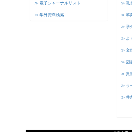
≫ 電子ジャーナルリスト
≫ 教
≫ 学外資料検索
≫ 卒
≫ 学
≫ よ
≫ 文
≫ 図
≫ 
≫ 
≫ 共