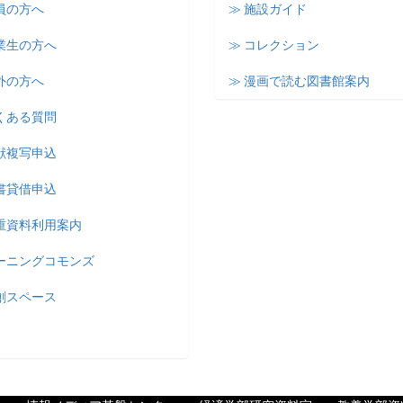
員の方へ
≫ 施設ガイド
業生の方へ
≫ コレクション
外の方へ
≫ 漫画で読む図書館案内
くある質問
献複写申込
書貸借申込
貴重資料利用案内
ラーニングコモンズ
創スペース