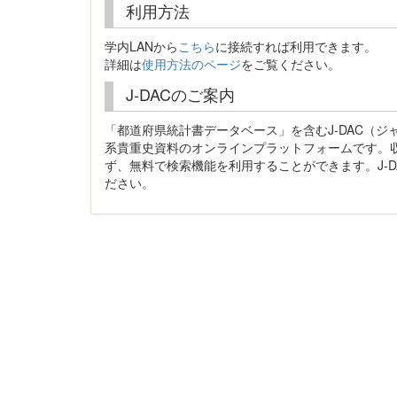
利用方法
学内LANから
こちら
に接続すれば利用できます。
詳細は
使用方法のページ
をご覧ください。
J-DACのご案内
「都道府県統計書データベース」を含むJ-DAC（
系貴重史資料のオンラインプラットフォームです。
ず、無料で検索機能を利用することができます。J-D
ださい。