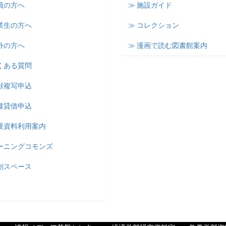
員の方へ
≫ 施設ガイド
業生の方へ
≫ コレクション
外の方へ
≫ 漫画で読む図書館案内
くある質問
献複写申込
書貸借申込
貴重資料利用案内
ラーニングコモンズ
創スペース