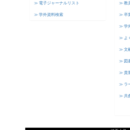
≫ 電子ジャーナルリスト
≫ 教
≫ 学外資料検索
≫ 卒
≫ 学
≫ よ
≫ 文
≫ 図
≫ 
≫ 
≫ 共