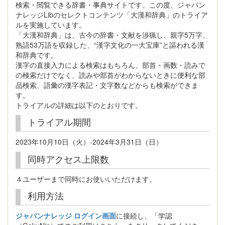
検索・閲覧できる辞書・事典サイトです。この度、ジャパン
ナレッジLibのセレクトコンテンツ「大漢和辞典」のトライア
ルを実施しています。
「大漢和辞典」は、古今の辞書・文献を渉猟し、親字5万字、
熟語53万語を収録した、“漢字文化の一大宝庫”と謳われる漢
和辞典です。
漢字の直接入力による検索はもちろん、部首・画数・読みで
の検索だけでなく、読みや部首がわからないときに便利な部
品検索、語彙の漢字表記・文字数などからも検索ができま
す。
トライアルの詳細は以下のとおりです。
トライアル期間
2023年10月10日（火）-2024年3月31日（日）
同時アクセス上限数
４ユーザーまで同時にお使いいただけます。
利用方法
ジャパンナレッジ ログイン画面
に接続し、「学認