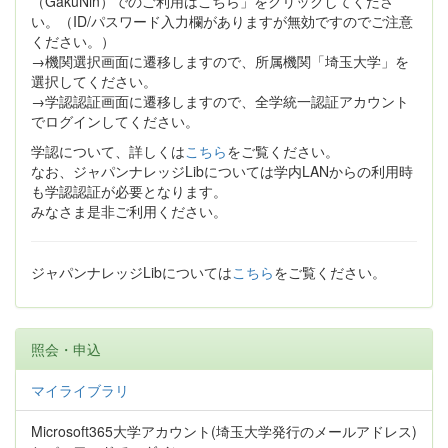
（GakuNin）でのご利用はこちら」をクリックしてくださ
い。（ID/パスワード入力欄がありますが無効ですのでご注意
ください。）
→機関選択画面に遷移しますので、所属機関「埼玉大学」を
選択してください。
→学認認証画面に遷移しますので、全学統一認証アカウント
でログインしてください。
学認について、詳しくは
こちら
をご覧ください。
なお、ジャパンナレッジLibについては学内LANからの利用時
も学認認証が必要となります。
みなさま是非ご利用ください。
ジャパンナレッジLibについては
こちら
をご覧ください。
照会・申込
マイライブラリ
Microsoft365大学アカウント(埼玉大学発行のメールアドレス)