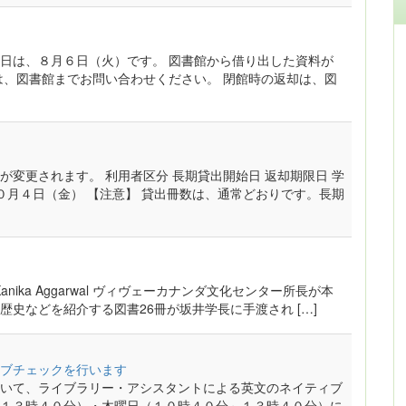
日は、８月６日（火）です。 図書館から借り出した資料が
は、図書館までお問い合わせください。 閉館時の返却は、図
変更されます。 利用者区分 長期貸出開始日 返却期限日 学
０月４日（金） 【注意】 貸出冊数は、通常どおりです。長期
anika Aggarwal ヴィヴェーカナンダ文化センター所長が本
史などを紹介する図書26冊が坂井学長に手渡され […]
ブチェックを行います
いて、ライブラリー・アシスタントによる英文のネイティブ
１３時４０分）・木曜日（１０時４０分～１３時４０分）に