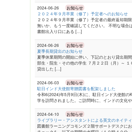
2024-06-26
お知らせ
２０２４年９月卒業（修了）予定者へのお知らせ
２０２４年９月卒業（修了）予定者の最終返却期限
無いか、もう一度確認してください。 不明な場合
書館出入り口にある […]
2024-06-26
お知らせ
夏季長期貸出のお知らせ
夏季休業期間の開始に伴い、下記のとおり貸出期間が
部生・院生・その他の学生 ７月２２日（月）～ １
貸出した […]
2024-06-03
お知らせ
駐日インド大使館寄贈図書を配架しました
令和6(2024)年5月9日(木)に、駐日インド大使館のK
学を訪問されました。ご訪問時に、インドの文化や歴
2024-04-10
お知らせ
ライブラリー・アシスタントによる英文のネイティ
図書館ラーニングコモンズ２階サポートデスクにお
チェックを、以下の期間の水曜日（１０時４０分～