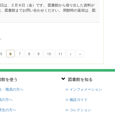
日は、２月９日（金）です。 図書館から借り出した資料が
は、図書館までお問い合わせください。 閉館時の返却は、図
。
5
6
7
8
9
10
11
>
»
書館を使う
図書館を知る
学生・職員の方へ
≫ インフォメーション
員の方へ
≫ 施設ガイド
業生の方へ
≫ コレクション