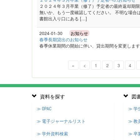
２０２４年３月卒業（修了）予定者の最終返却期限
無いか、もう一度確認してください。 不明な場合
書館出入り口にある […]
2024-01-30
お知らせ
春季長期貸出のお知らせ
春季休業期間の開始に伴い、貸出期間を変更します
«
<
1
2
3
4
資料を探す
図
≫ OPAC
≫ 
≫ 電子ジャーナルリスト
≫ 教
≫ 学外資料検索
≫ 卒