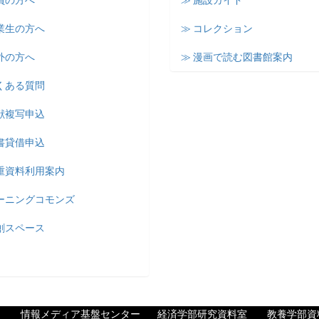
員の方へ
≫ 施設ガイド
業生の方へ
≫ コレクション
外の方へ
≫ 漫画で読む図書館案内
くある質問
献複写申込
書貸借申込
貴重資料利用案内
ラーニングコモンズ
創スペース
情報メディア基盤センター
経済学部研究資料室
教養学部資