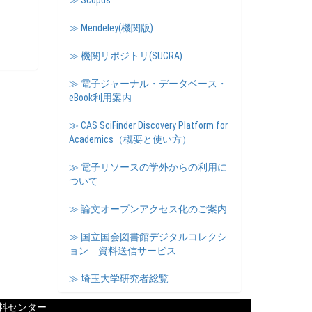
≫ Scopus
≫ Mendeley(機関版)
≫ 機関リポジトリ(SUCRA)
≫ 電子ジャーナル・データベース・
eBook利用案内
≫ CAS SciFinder Discovery Platform for
Academics（概要と使い方）
≫ 電子リソースの学外からの利用に
ついて
≫ 論文オープンアクセス化のご案内
≫ 国立国会図書館デジタルコレクシ
ョン 資料送信サービス
≫ 埼玉大学研究者総覧
料センター