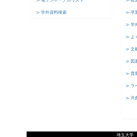
≫ 電子ジャーナルリスト
≫ 教
≫ 学外資料検索
≫ 卒
≫ 学
≫ よ
≫ 文
≫ 図
≫ 
≫ 
≫ 共
埼玉大学