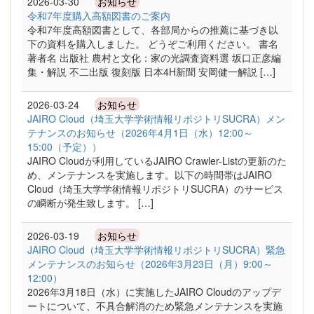
2026-03-30
お知らせ
令和7年度購入高額図書のご案内
令和7年度高額図書として、各部局からの推薦に基づき以
下の資料を購入しました。 どうぞご利用ください。 書名
著者名 出版社 農村と文化：家の光調査資料選 坂口正彦編
集・解説 不二出版 復刻版 日本4H新聞 安岡健一解説 […]
2026-03-24
お知らせ
JAIRO Cloud（埼玉大学学術情報リポジトリSUCRA）メン
テナンスのお知らせ（2026年4月1日（水）12:00～
15:00（予定））
JAIRO Cloudが利用しているJAIRO Crawler-Listの更新のた
め、メンテナンスを実施します。以下の時間帯はJAIRO
Cloud（埼玉大学学術情報リポジトリSUCRA）のサービス
の瞬断が発生致します。 […]
2026-03-19
お知らせ
JAIRO Cloud（埼玉大学学術情報リポジトリSUCRA）緊急
メンテナンスのお知らせ（2026年3月23日（月）9:00～
12:00）
2026年3月18日（水）に実施したJAIRO Cloudのアップデ
ートについて、不具合解消のため緊急メンテナンスを実施