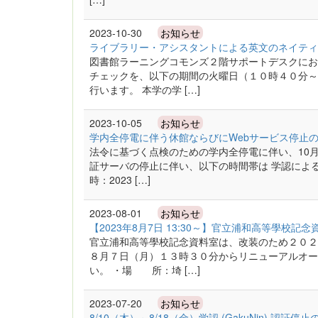
2023-10-30
お知らせ
ライブラリー・アシスタントによる英文のネイティ
図書館ラーニングコモンズ２階サポートデスクにお
チェックを、以下の期間の火曜日（１０時４０分～
行います。 本学の学 […]
2023-10-05
お知らせ
学内全停電に伴う休館ならびにWebサービス停止
法令に基づく点検のための学内全停電に伴い、10月
証サーバの停止に伴い、以下の時間帯は 学認によ
時：2023 […]
2023-08-01
お知らせ
【2023年8月7日 13:30～】官立浦和高等學校
官立浦和高等學校記念資料室は、改装のため２０２
８月７日（月）１３時３０分からリニューアルオー
い。 ・場 所：埼 […]
2023-07-20
お知らせ
8/10（木）～8/18（金）学認 (GakuNin) 認証停