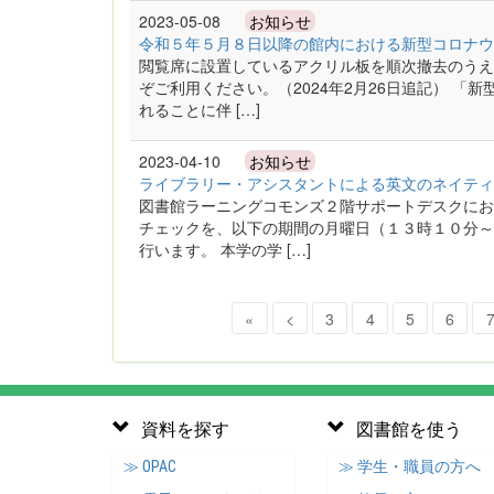
2023-05-08
お知らせ
令和５年５月８日以降の館内における新型コロナウ
閲覧席に設置しているアクリル板を順次撤去のうえ
ぞご利用ください。（2024年2月26日追記） 
れることに伴 […]
2023-04-10
お知らせ
ライブラリー・アシスタントによる英文のネイティ
図書館ラーニングコモンズ２階サポートデスクにお
チェックを、以下の期間の月曜日（１３時１０分～
行います。 本学の学 […]
«
<
3
4
5
6
資料を探す
図書館を使う
≫ OPAC
≫ 学生・職員の方へ