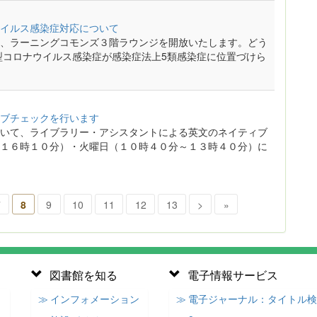
イルス感染症対応について
、ラーニングコモンズ３階ラウンジを開放いたします。どう
「新型コロナウイルス感染症が感染症法上5類感染症に位置づけら
ブチェックを行います
いて、ライブラリー・アシスタントによる英文のネイティブ
１６時１０分）・火曜日（１０時４０分～１３時４０分）に
7
8
9
10
11
12
13
>
»
図書館を知る
電子情報サービス
≫ インフォメーション
≫ 電子ジャーナル：タイトル