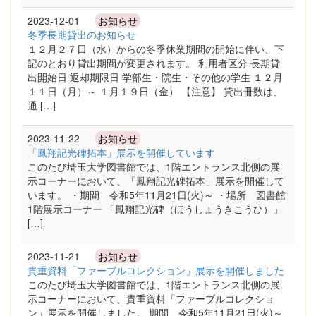
2023-12-01
お知らせ
冬季長期貸出のお知らせ
１２月２７日（水）からの冬季休業期間の開始に伴い、下
記のとおり貸出期間が変更されます。 利用者区分 長期貸
出開始日 返却期限日 学部生・院生・その他の学生 １２月
１１日（月）～ １月１９日（金） 【注意】 貸出冊数は、
通 […]
2023-11-22
お知らせ
「鳳翔記光碑拓本」展示を開催しています
このたび埼玉大学図書館では、1階エントランス北側の展
示コーナーにおいて、「鳳翔記光碑拓本」展示を開催して
います。 ・期間 令和5年11月21日(火)～ ・場所 図書館
1階展示コーナー 「鳳翔記光碑（ほうしょうきこうひ）」
[…]
2023-11-21
お知らせ
貴重資料「ファーブルコレクション」展示を開催しました
このたび埼玉大学図書館では、1階エントランス北側の展
示コーナーにおいて、貴重資料「ファーブルコレクショ
ン」展示を開催しました。 期間 令和5年11月21日(火)～