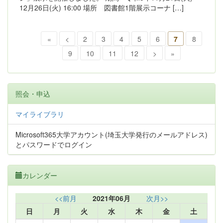
12月26日(火) 16:00 場所 図書館1階展示コーナ […]
«
<
2
3
4
5
6
7
8
9
10
11
12
>
»
照会・申込
マイライブラリ
Microsoft365大学アカウント(埼玉大学発行のメールアドレス)
とパスワードでログイン
カレンダー
<<前月
2021年06月
次月>>
日
月
火
水
木
金
土