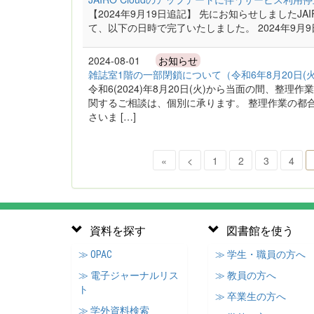
【2024年9月19日追記】 先にお知らせしましたJA
て、以下の日時で完了いたしました。 2024年9月9日（月
2024-08-01
お知らせ
雑誌室1階の一部閉鎖について（令和6年8月20日(
令和6(2024)年8月20日(火)から当面の間、整
関するご相談は、個別に承ります。 整理作業の都
さいま […]
«
<
1
2
3
4
資料を探す
図書館を使う
≫ OPAC
≫ 学生・職員の方へ
≫ 電子ジャーナルリス
≫ 教員の方へ
ト
≫ 卒業生の方へ
≫ 学外資料検索