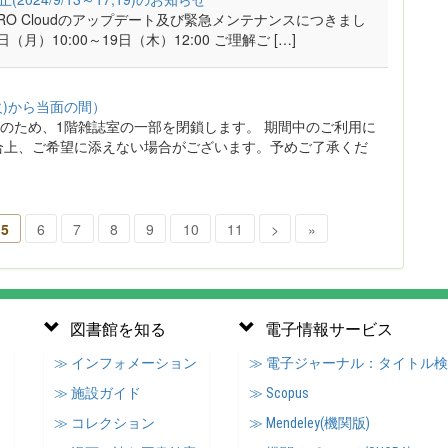
IRO Cloudのアップデート及び緊急メンテナンスにつきまし
）10:00～19日（木）12:00 ご理解ご […]
火)から当面の間）
理作業のため、1階雑誌室の一部を閉鎖します。 期間中のご利用に
合上、ご希望に添えない場合がございます。予めご了承くだ
5
6
7
8
9
10
11
>
»
図書館を知る
電子情報サービス
≫ インフォメーション
≫ 電子ジャーナル：タイトル
≫ 施設ガイド
≫ Scopus
≫ コレクション
≫ Mendeley(機関版)