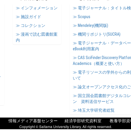
≫ インフォメーション
≫ 電子ジャーナル：タイトル
≫ 施設ガイド
≫ Scopus
≫ コレクション
≫ Mendeley(機関版)
≫ 漫画で読む図書館案
≫ 機関リポジトリ(SUCRA)
内
≫ 電子ジャーナル・データベ
eBook利用案内
≫ CAS SciFinder Discovery Platfor
Academics（概要と使い方）
≫ 電子リソースの学外からの
ズ
いて
≫ 論文オープンアクセス化の
≫ 国立国会図書館デジタルコ
ン 資料送信サービス
≫ 埼玉大学研究者総覧
情報メディア基盤センター
経済学部研究資料室
教養学部資
Copyright © Saitama University Library, All rights reserved.