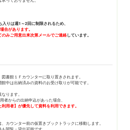
は承っておりません。
立ち入りは週1～2回に制限されるため、
る場合があります。
てのみご用意出来次第メールでご連絡
しています。
】図書館１Ｆカウンターに取り置きされます。
開館中は出納済みの資料のお受け取りが可能です。
異なります。
利用者からの出納申込があった場合、
た利用者】が優先して資料を利用できます。
は、カウンター前の仮置きブックトラックに移動します。
外も閲覧・貸出可能です。