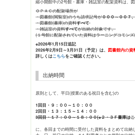
縮小開館中の2号館・書庫・雑誌室の配架資料は、
ＯＰＡＣの配架場所が
・図書館(閲覧室)のうち請求記号が
０００～００７
・図書館(書庫)の資料
すべて
・雑誌室の資料
すべて
が出納の対象です。
(１号館に配架されていた資料はラーニングコモンズ
※2026年1月15日追記
2026年2月9日～3月31日（予定）は、
図書館内の資
詳しくは
こちら
をご確認ください。
出納時間
原則として、平日(授業のある祝日を含む)の
1回目・９：００～１０：００
2回目・１３：１５～１４：００
3回目・１７：００～１８：００(※２・３Ｆ書庫はこ
に、各回までの時間に受付した資料をまとめて出納