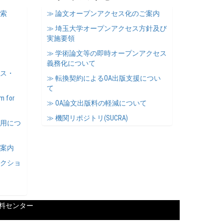
検索
≫ 論文オープンアクセス化のご案内
≫ 埼玉大学オープンアクセス方針及び
実施要領
≫ 学術論文等の即時オープンアクセス
義務化について
ース・
≫ 転換契約によるOA出版支援につい
て
m for
≫ OA論文出版料の軽減について
≫ 機関リポジトリ(SUCRA)
利用につ
ご案内
レクショ
料センター