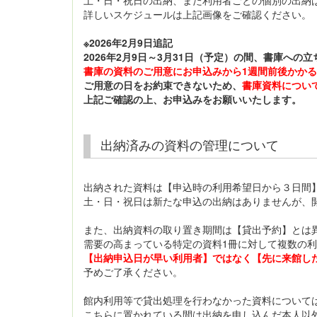
土・日・祝日の出納、また利用者ごとの個別の出納
詳しいスケジュールは上記画像をご確認ください。
※2026年2月9日追記
2026年2月9日～3月31日（予定）の間、書庫への
書庫の資料のご用意にお申込みから1週間前後かか
ご用意の日をお約束できないため、
書庫資料につい
上記ご確認の上、お申込みをお願いいたします。
出納済みの資料の管理について
出納された資料は【申込時の利用希望日から３日間
土・日・祝日は新たな申込の出納はありませんが、
また、出納資料の取り置き期間は【貸出予約】とは
需要の高まっている特定の資料1冊に対して複数の
【出納申込日が早い利用者】ではなく【先に来館し
予めご了承ください。
館内利用等で貸出処理を行わなかった資料について
こちらに置かれている間は出納を申し込んだ本人以