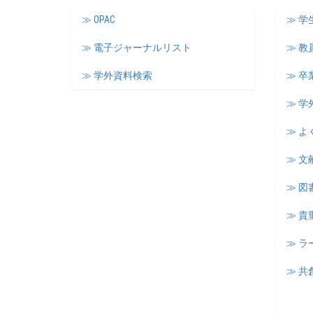
≫ OPAC
≫ 
≫ 電子ジャーナルリスト
≫ 教
≫ 学外資料検索
≫ 卒
≫ 学
≫ よ
≫ 文
≫ 図
≫ 
≫ 
≫ 共