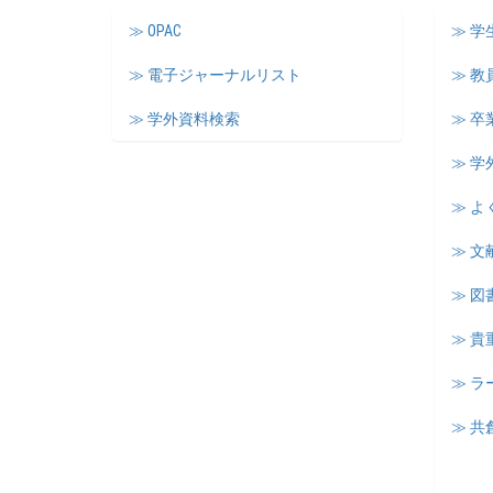
≫ OPAC
≫ 
≫ 電子ジャーナルリスト
≫ 教
≫ 学外資料検索
≫ 卒
≫ 学
≫ よ
≫ 文
≫ 図
≫ 
≫ 
≫ 共