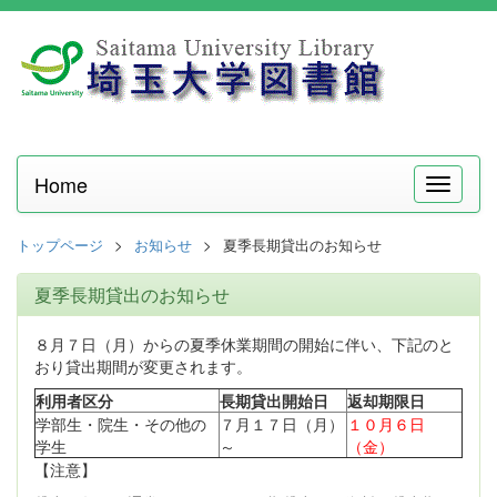
Home
メ
ニ
ュ
トップページ
お知らせ
夏季長期貸出のお知らせ
ー
夏季長期貸出のお知らせ
８月７日（月）からの夏季休業期間の開始に伴い、下記のと
おり貸出期間が変更されます。
利用者区分
長期貸出開始日
返却期限日
学部生・院生・その他の
７月１７日（月）
１０月６日
学生
～
（金）
【注意】