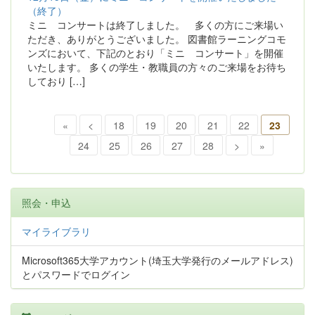
（終了）
ミニ コンサートは終了しました。 多くの方にご来場い
ただき、ありがとうございました。 図書館ラーニングコモ
ンズにおいて、下記のとおり「ミニ コンサート」を開催
いたします。 多くの学生・教職員の方々のご来場をお待ち
しており […]
«
<
18
19
20
21
22
23
24
25
26
27
28
>
»
照会・申込
マイライブラリ
Microsoft365大学アカウント(埼玉大学発行のメールアドレス)
とパスワードでログイン