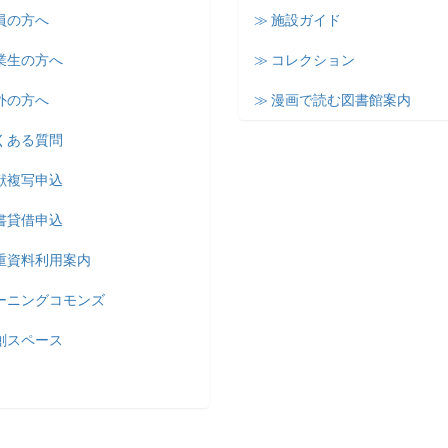
員の方へ
≫ 施設ガイド
業生の方へ
≫ コレクション
外の方へ
≫ 漫画で読む図書館案内
くある質問
献複写申込
書貸借申込
貴重資料利用案内
ラーニングコモンズ
創スペース