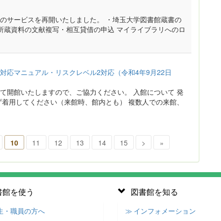
のサービスを再開いたしました。 ・埼玉大学図書館蔵書の
関所蔵資料の文献複写・相互貸借の申込 マイライブラリへのロ
応マニュアル・リスクレベル2対応（令和4年9月22日
て開館いたしますので、ご協力ください。 入館について 発
ず着用してください（来館時、館内とも） 複数人での来館、
10
11
12
13
14
15
>
»
書館を使う
図書館を知る
学生・職員の方へ
≫ インフォメーション