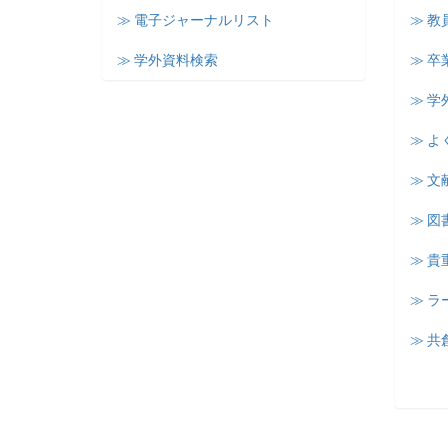
≫ 電子ジャーナルリスト
≫ 教
≫ 学外資料検索
≫ 卒
≫ 学
≫ よ
≫ 文
≫ 図
≫ 
≫ 
≫ 共