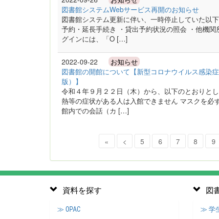
図書館システムWebサービス再開のお知らせ
図書館システム更新に伴い、一時停止していた以下
予約・延長手続き ・貸出予約状況の照会 ・他機
グインには、「O […]
2022-09-22
お知らせ
図書館の開館について【新型コロナウイルス感染症対
版）】
令和４年９月２２日（木）から、以下のとおりとし
熱等の症状がある人は入館できません マスクを必
館内での会話（カ […]
«
<
5
6
7
8
9
資料を探す
図
≫ OPAC
≫ 