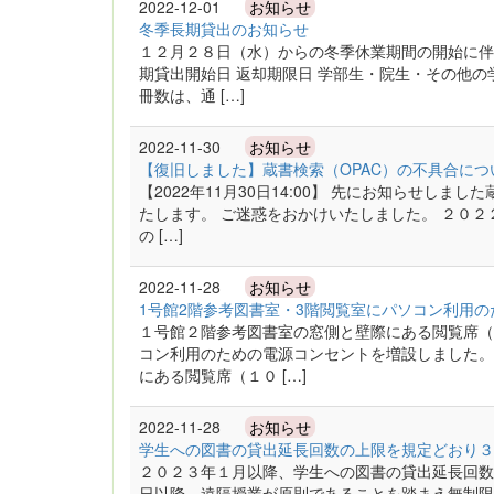
2022-12-01
お知らせ
冬季長期貸出のお知らせ
１２月２８日（水）からの冬季休業期間の開始に伴
期貸出開始日 返却期限日 学部生・院生・その他の
冊数は、通 […]
2022-11-30
お知らせ
【復旧しました】蔵書検索（OPAC）の不具合につ
【2022年11月30日14:00】 先にお知らせし
たします。 ご迷惑をおかけいたしました。 ２０
の […]
2022-11-28
お知らせ
1号館2階参考図書室・3階閲覧室にパソコン利用
１号館２階参考図書室の窓側と壁際にある閲覧席（
コン利用のための電源コンセントを増設しました。
にある閲覧席（１０ […]
2022-11-28
お知らせ
学生への図書の貸出延長回数の上限を規定どおり３
２０２３年１月以降、学生への図書の貸出延長回数
日以降、遠隔授業が原則であることを踏まえ無制限