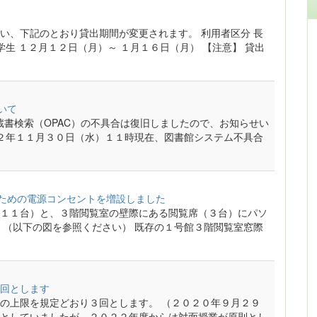
い、下記のとおり貸出期間が変更されます。 利用者区分 長
学生 １２月１２日（月）～ １月１６日（月） 【注意】 貸出
いて
ました蔵書検索（OPAC）の不具合は復旧しましたので、お知らせい
２２年１１月３０日（水）１１時現在、図書館システム不具合
のための電源コンセントを増設しました
１１台）と、３階閲覧室の壁際にある閲覧席（３台）にパソ
 （以下の図を参照ください） 既存の１号館３階閲覧室窓際
回とします
の上限を規定どおり３回とします。 （２０２０年９月２９
としていましたが、２０２２年度からは対面授業が原則とし