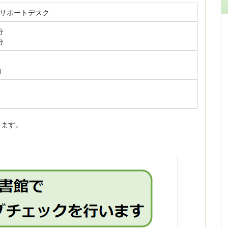
サポートデスク
分
分
）
します。