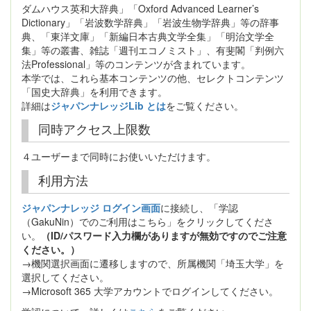
ダムハウス英和大辞典」「Oxford Advanced Learner’s
Dictionary」「岩波数学辞典」「岩波生物学辞典」等の辞事
典、「東洋文庫」「新編日本古典文学全集」「明治文学全
集」等の叢書、雑誌「週刊エコノミスト」、有斐閣「判例六
法Professional」等のコンテンツが含まれています。
本学では、これら基本コンテンツの他、セレクトコンテンツ
「国史大辞典」を利用できます。
詳細は
ジャパンナレッジLib とは
をご覧ください。
同時アクセス上限数
４ユーザーまで同時にお使いいただけます。
利用方法
ジャパンナレッジ ログイン画面
に接続し、「学認
（GakuNin）でのご利用はこちら」をクリックしてくださ
い。
（ID/パスワード入力欄がありますが無効ですのでご注意
ください。）
→機関選択画面に遷移しますので、所属機関「埼玉大学」を
選択してください。
→Microsoft 365 大学アカウントでログインしてください。