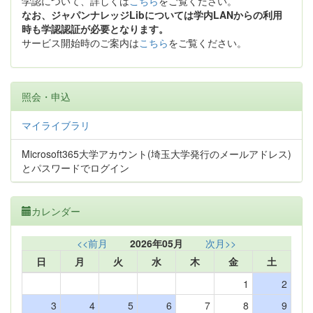
学認について、詳しくは
こちら
をご覧ください。
なお、ジャパンナレッジLibについては学内LANからの利用
時も学認認証が必要となります。
サービス開始時のご案内は
こちら
をご覧ください。
照会・申込
マイライブラリ
Microsoft365大学アカウント(埼玉大学発行のメールアドレス)
とパスワードでログイン
カレンダー
<<前月
2026年05月
次月>>
日
月
火
水
木
金
土
1
2
3
4
5
6
7
8
9