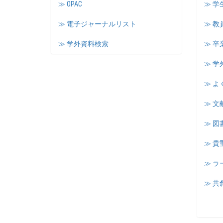
≫ OPAC
≫ 
≫ 電子ジャーナルリスト
≫ 教
≫ 学外資料検索
≫ 卒
≫ 学
≫ よ
≫ 文
≫ 図
≫ 
≫ 
≫ 共