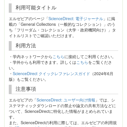
利用可能タイトル
エルゼビアのページ「
ScienceDirect: 電子ジャーナル
」に掲
載の「General Collections（一般的なコレクション）」のう
ち「フリーダム・コレクション（大学・政府機関向け）」タ
イトルリストでご確認いただけます。
利用方法
・学内ネットワークから
こちら
に接続してご利用ください。
・学外からも利用できます。詳しくは
こちら
をご覧くださ
い。
・
ScienceDirect クイックレファレンスガイド
（2024年6月
版）もご覧ください。
注意事項
エルゼビアの「
ScienceDirect: ユーザー向け情報
」では、シ
ステマティックダウンロードの禁止や論文の共有方法などに
ついて、ScienceDirectに特化した情報がまとめられていま
す。
また、ScienceDirectの利用に際しては、エルゼビアの利用規