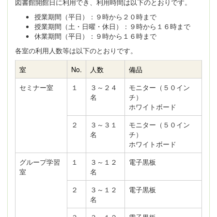
図書館開館日に利用でき、利用時間は以下のとおりです。
授業期間（平日）：９時から２０時まで
授業期間（土・日曜・休日）：９時から１６時まで
休業期間（平日）：９時から１６時まで
各室の利用人数等は以下のとおりです。
室
No.
人数
備品
セミナー室
１
３～２４
モニター（５０イン
名
チ）
ホワイトボード
２
３～３１
モニター（５０イン
名
チ）
ホワイトボード
グループ学習
１
３～１２
電子黒板
室
名
２
３～１２
電子黒板
名
３
３～１２
電子黒板