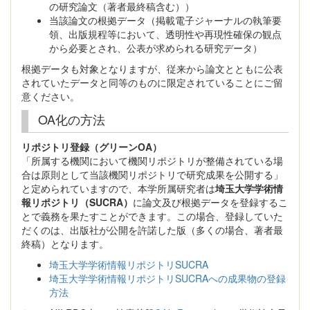
の研究論文（著者最終稿含む））
当該論文の根拠データ（掲載電子ジャーナルの執筆要
領、出版規程等において、透明性や再現性確保の観点
から必要とされ、公表が求められる研究データ）
根拠データも対象となりますが、従来から論文とともに公表
されていたデータと同等のものに限定されていることにご留
意ください。
OA化の方法
リポジトリ登録（グリーンOA）
「所属する機関において機関リポジトリが整備されている場
合は原則として当該機関リポジトリで研究成果を公開する」
と定められていますので、本学所属研究者は
埼玉大学学術情
報リポジトリ（SUCRA）
に論文及び根拠データを登録するこ
とで義務を果たすことができます。この場合、登録していた
だくのは、出版社が公開を許諾した版（多くの場合、著者最
終稿）となります。
埼玉大学学術情報リポジトリSUCRA
埼玉大学学術情報リポジトリSUCRAへの成果物の登録
方法