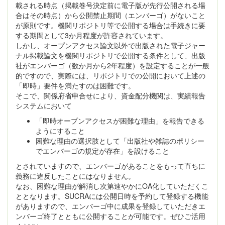
載される時点（掲載巻号決定前に電子版が先行公開される場
合はその時点）から公開禁止期間（エンバーゴ）がないこと
が原則です。機関リポジトリ等で公開する場合は手続きに要
する期間として3か月程度が許容されています。
しかし、オープンアクセス論文以外で出版された電子ジャー
ナル掲載論文を機関リポジトリで公開する条件として、出版
社がエンバーゴ（数か月から2年程度）を設定することが一般
的ですので、実際には、リポジトリでの公開において上述の
「即時」要件を満たすのは困難です。
そこで、関係府省申合せにより、資金配分機関は、実績報告
システムにおいて
「即時オープンアクセスが困難な理由」を報告できる
ようにすること
困難な理由の選択肢として「出版社や雑誌のポリシー
でエンバーゴの規定が存在」を設けること
とされていますので、エンバーゴがあることをもって直ちに
義務に違反したことにはなりません。
なお、困難な理由が解消し次第速やかにOA化していただくこ
ととなります。SUCRAには公開日時を予約して登録する機能
がありますので、エンバーゴ中に成果を登録していただきエ
ンバーゴ終了とともに公開することが可能です。ぜひご活用