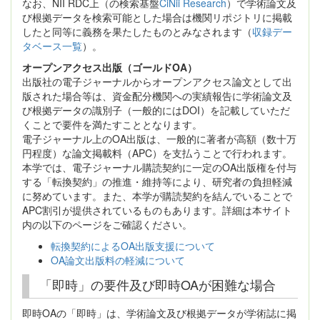
なお、NII RDC上（の検索基盤
CiNii Research
）で学術論文及
び根拠データを検索可能とした場合は機関リポジトリに掲載
したと同等に義務を果たしたものとみなされます（
収録デー
タベース一覧
）。
オープンアクセス出版（ゴールドOA）
出版社の電子ジャーナルからオープンアクセス論文として出
版された場合等は、資金配分機関への実績報告に学術論文及
び根拠データの識別子（一般的にはDOI）を記載していただ
くことで要件を満たすこととなります。
電子ジャーナル上のOA出版は、一般的に著者が高額（数十万
円程度）な論文掲載料（APC）を支払うことで行われます。
本学では、電子ジャーナル購読契約に一定のOA出版権を付与
する「転換契約」の推進・維持等により、研究者の負担軽減
に努めています。また、本学が購読契約を結んでいることで
APC割引が提供されているものもあります。詳細は本サイト
内の以下のページをご確認ください。
転換契約によるOA出版支援について
OA論文出版料の軽減について
「即時」の要件及び即時OAが困難な場合
即時OAの「即時」は、学術論文及び根拠データが学術誌に掲