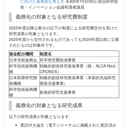
に向けた基本的な考え方
令和5年10月30日 総合科学技
術・イノベーション会議有識者議員
義務化の対象となる研究費制度
2025年度以降公募分の以下の制度による研究費交付を受けた
研究成果が対象となります。
2025年度から交付されるものであっても2024年度以前に公募
されたものは対象外です。
資金配分機関
制度名
日本学術振興会
科学研究費助成事業
科学技術振興機
戦略的創造研究推進事業（除：ALCA-Next,
構
CRONOS）
日本医療研究開
戦略的創造研究推進事業（革新的先端研究
発機構
開発支援事業）
科学技術振興機
創発的研究支援事業
構
義務化の対象となる研究成果
以下の研究成果が対象となります。
査読付き論文（電子ジャーナルに掲載された査読済み