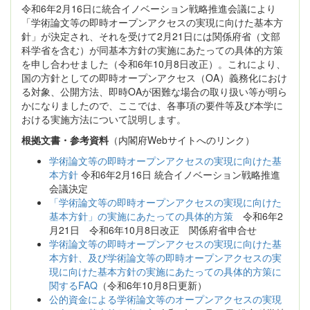
令和6年2月16日に統合イノベーション戦略推進会議により
「学術論文等の即時オープンアクセスの実現に向けた基本方
針」が決定され、それを受けて2月21日には関係府省（文部
科学省を含む）が同基本方針の実施にあたっての具体的方策
を申し合わせました（令和6年10月8日改正）。これにより、
国の方針としての即時オープンアクセス（OA）義務化におけ
る対象、公開方法、即時OAが困難な場合の取り扱い等が明ら
かになりましたので、ここでは、各事項の要件等及び本学に
おける実施方法について説明します。
根拠文書・参考資料
（内閣府Webサイトへのリンク）
学術論文等の即時オープンアクセスの実現に向けた基
本方針
令和6年2月16日 統合イノベーション戦略推進
会議決定
「学術論文等の即時オープンアクセスの実現に向けた
基本方針」の実施にあたっての具体的方策
令和6年2
月21日 令和6年10月8日改正 関係府省申合せ
学術論文等の即時オープンアクセスの実現に向けた基
本方針、及び学術論文等の即時オープンアクセスの実
現に向けた基本方針の実施にあたっての具体的方策に
関するFAQ
（令和6年10月8日更新）
公的資金による学術論文等のオープンアクセスの実現