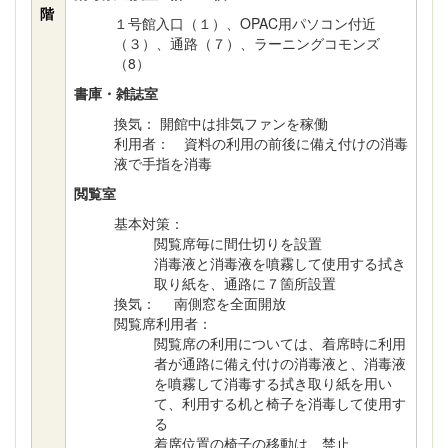
階
１号館入口（１）、OPAC用パソコン付近
（３）、通路（７）、ラーニングコモンズ
（8）
書庫・雑誌室
換気： 開館中は排気ファンを稼働
利用者： 資料の利用の前後に備え付けの消毒
液で手指を消毒
閲覧室
基本対策：
閲覧席毎に間仕切りを設置
消毒液と消毒液を噴霧して使用する拭き
取り紙を、通路に７箇所設置
換気： 南側窓を全面開放
閲覧席利用者：
閲覧席の利用については、着席時に利用
者が通路に備え付けの消毒液と、消毒液
を噴霧して消毒する拭き取り紙を用い
て、利用する机と椅子を消毒して使用す
る
着席位置の椅子の移動は、禁止