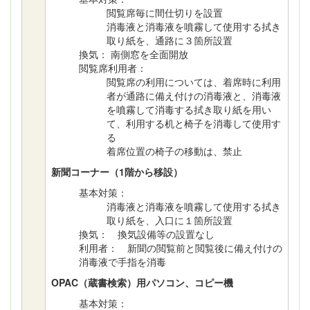
閲覧席毎に間仕切りを設置
消毒液と消毒液を噴霧して使用する拭き
取り紙を、通路に３箇所設置
換気： 南側窓を全面開放
閲覧席利用者：
閲覧席の利用については、着席時に利用
者が通路に備え付けの消毒液と、消毒液
を噴霧して消毒する拭き取り紙を用い
て、利用する机と椅子を消毒して使用す
る
着席位置の椅子の移動は、禁止
新聞コーナー（1階から移設）
基本対策：
消毒液と消毒液を噴霧して使用する拭き
取り紙を、入口に１箇所設置
換気： 換気設備等の設置なし
利用者： 新聞の閲覧前と閲覧後に備え付けの
消毒液で手指を消毒
OPAC（蔵書検索）用パソコン、コピー機
基本対策：