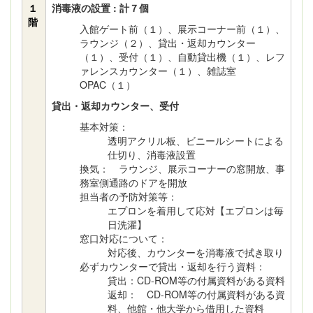
１
消毒液の設置 : 計７個
階
入館ゲート前（１）、展示コーナー前（１）、
ラウンジ（２）、貸出・返却カウンター
（１）、受付（１）、自動貸出機（１）、レフ
ァレンスカウンター（１）、雑誌室
OPAC（１）
貸出・返却カウンター、受付
基本対策：
透明アクリル板、ビニールシートによる
仕切り、消毒液設置
換気： ラウンジ、展示コーナーの窓開放、事
務室側通路のドアを開放
担当者の予防対策等：
エプロンを着用して応対【エプロンは毎
日洗濯】
窓口対応について：
対応後、カウンターを消毒液で拭き取り
必ずカウンターで貸出・返却を行う資料：
貸出：CD-ROM等の付属資料がある資料
返却： CD-ROM等の付属資料がある資
料、他館・他大学から借用した資料