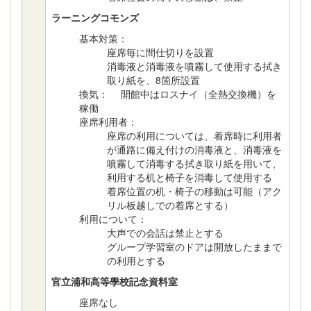
ラーニングコモンズ
基本対策：
座席毎に間仕切りを設置
消毒液と消毒液を噴霧して使用する拭き
取り紙を、8箇所設置
換気： 開館中はロスナイ（全熱交換機）を
稼働
座席利用者：
座席の利用については、着席時に利用者
が通路に備え付けの消毒液と、消毒液を
噴霧して消毒する拭き取り紙を用いて、
利用する机と椅子を消毒して使用する
着席位置の机・椅子の移動は可能（アク
リル板越しでの着席とする）
利用について：
大声での会話は禁止とする
グループ学習室のドアは開放したままで
の利用とする
官立浦和高等學校記念資料室
座席なし