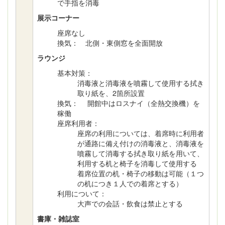
で手指を消毒
展示コーナー
座席なし
換気： 北側・東側窓を全面開放
ラウンジ
基本対策：
消毒液と消毒液を噴霧して使用する拭き
取り紙を、2箇所設置
換気： 開館中はロスナイ（全熱交換機）を
稼働
座席利用者：
座席の利用については、着席時に利用者
が通路に備え付けの消毒液と、消毒液を
噴霧して消毒する拭き取り紙を用いて、
利用する机と椅子を消毒して使用する
着席位置の机・椅子の移動は可能（１つ
の机につき１人での着席とする）
利用について：
大声での会話・飲食は禁止とする
書庫・雑誌室