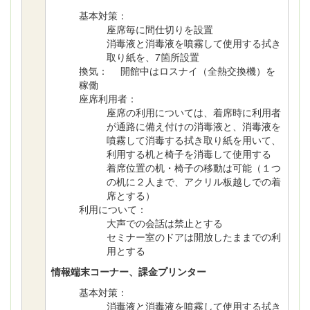
基本対策：
座席毎に間仕切りを設置
消毒液と消毒液を噴霧して使用する拭き
取り紙を、7箇所設置
換気： 開館中はロスナイ（全熱交換機）を
稼働
座席利用者：
座席の利用については、着席時に利用者
が通路に備え付けの消毒液と、消毒液を
噴霧して消毒する拭き取り紙を用いて、
利用する机と椅子を消毒して使用する
着席位置の机・椅子の移動は可能（１つ
の机に２人まで、アクリル板越しでの着
席とする）
利用について：
大声での会話は禁止とする
セミナー室のドアは開放したままでの利
用とする
情報端末コーナー、課金プリンター
基本対策：
消毒液と消毒液を噴霧して使用する拭き