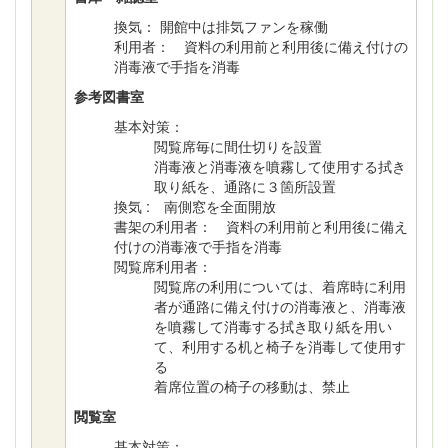
換気： 開館中は排気ファンを稼働
利用者： 資料の利用前と利用後に備え付けの
消毒液で手指を消毒
参考図書室
基本対策：
閲覧席毎に間仕切りを設置
消毒液と消毒液を噴霧して使用する拭き
取り紙を、通路に３箇所設置
換気 : 南側窓を全面開放
書架の利用者： 資料の利用前と利用後に備え
付けの消毒液で手指を消毒
閲覧席利用者：
閲覧席の利用については、着席時に利用
者が通路に備え付けの消毒液と、消毒液
を噴霧して消毒する拭き取り紙を用い
て、利用する机と椅子を消毒して使用す
る
着席位置の椅子の移動は、禁止
閲覧室
基本対策：