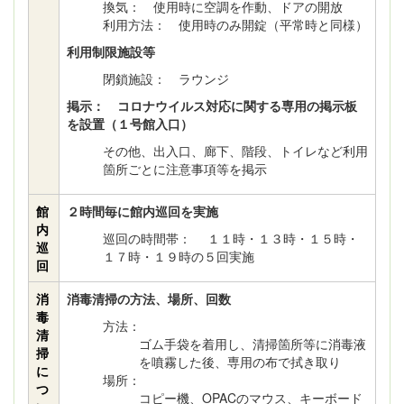
換気： 使用時に空調を作動、ドアの開放
利用方法： 使用時のみ開錠（平常時と同様）
利用制限施設等
閉鎖施設： ラウンジ
掲示： コロナウイルス対応に関する専用の掲示板
を設置（１号館入口）
その他、出入口、廊下、階段、トイレなど利用
箇所ごとに注意事項等を掲示
館
２時間毎に館内巡回を実施
内
巡回の時間帯： １１時・１３時・１５時・
巡
１７時・１９時の５回実施
回
消
消毒清掃の方法、場所、回数
毒
方法：
清
ゴム手袋を着用し、清掃箇所等に消毒液
掃
を噴霧した後、専用の布で拭き取り
に
場所：
つ
コピー機、OPACのマウス、キーボード