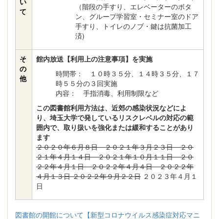
い
（階段の手すり、エレベーターのボタ
て
ン、グループ学習室・セミナー室のドア
手すり、トイレのノブ・鍵は抗菌加工
済)
そ
館内放送【利用上の注意事項】を実施
の
時間帯： １０時３５分、１４時３５分、１７
他
時５５分の３回実施
内容： 手指消毒、利用制限など
この図書館利用方法は、近郊の感染状況などによ
り、埼玉大学で発しているリスクレベルの対応の範
囲内で、取り扱いを強化または緩和することがあり
ます
２０２０年６月８日 ２０２１年３月２３日 ２０
２１年４月１４日 ２０２１年１０月１１日 ２０
２２年４月１日 ２０２２年４月４日 ２０２２年
４月１３日 ２０２２年９月２２日
２０２３年４月１
日
図書館の開館について【新型コロナウイルス感染症対応マニ