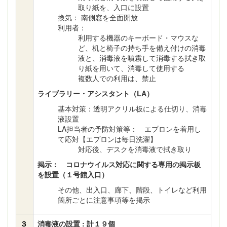
取り紙を、入口に設置
換気： 南側窓を全面開放
利用者：
利用する機器のキーボード・マウスな
ど、机と椅子の持ち手を備え付けの消毒
液と、消毒液を噴霧して消毒する拭き取
り紙を用いて、消毒して使用する
複数人での利用は、禁止
ライブラリー・アシスタント（LA）
基本対策：透明アクリル板による仕切り、消毒
液設置
LA担当者の予防対策等： エプロンを着用し
て応対【エプロンは毎日洗濯】
対応後、デスクを消毒液で拭き取り
掲示： コロナウイルス対応に関する専用の掲示板
を設置（１号館入口）
その他、出入口、廊下、階段、トイレなど利用
箇所ごとに注意事項等を掲示
３
消毒液の設置 : 計１９個