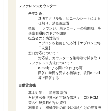
レファレンスカウンター
基本対策：
透明アクリル板、ビニールシートによる
仕切り、消毒液設置
換気： ラウンジ、展示コーナーの窓開放、事
務室側通路のドアを開放
担当者の予防対策等：
エプロンを着用して応対【エプロンは毎
日洗濯】
窓口対応について：
対応後、カウンターを消毒液で拭き取り
レファレンス方法について：
e-mailによる問い合わせも可
回答に時間を要する相談は、後日e-mail
等で回答する
自動貸出機
基本対策： 消毒液 設置
自動貸出機で貸出が可能な資料： CD-ROM
等の付属資料がない資料
利用者： 機械使用の前後に備え付けの消毒液