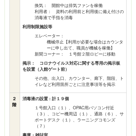
換気： 開館中は排気ファンを稼働
利用者： 資料の利用前と利用後に備え付けの
消毒液で手指を消毒
利用制限施設等
エレベーター：
機械停止【利用が必要な場合はカウンタ
ーに申し出て、職員が機械を稼働】
新聞コーナー： １号館２階ロビーに移動
掲示： コロナウイルス対応に関する専用の掲示板
を設置（入館ゲート前）
その他、出入口、カウンター、廊下、階段、ト
イレなど利用箇所ごとに注意事項等を掲示
２
消毒液の設置 : 計１９個
階
１号館入口（１）、OPAC用パソコン付近
（３）、コピー機周辺（１）、通路（６）、サ
ポートデスク（１）、ラーニングコモンズ
（７）
書庫・雑誌室