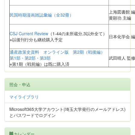
上海図書館 
民国時期漫画雑誌彙編（全32冊）
黄顕功 主編
CSJ Current Review
（1-44の未所蔵分,3以外全て）
日本化学会 
※以後刊行分も継続購入予定
通産政策史資料 オンライン版 第2期（戦後編）
第1部・第2部・第3部
武田晴人 監
※第1期（戦前編）は既に購入済
照会・申込
マイライブラリ
Microsoft365大学アカウント(埼玉大学発行のメールアドレス)
とパスワードでログイン
カレンダー