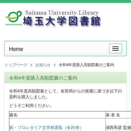
Home
メ
ニ
ュ
トップページ
お知らせ
令和4年度購入高額図書のご案内
ー
令和4年度購入高額図書のご案内
令和4年度高額図書として、各部局からの推薦に基づき以下の
資料を購入しました。
どうぞご利用ください。
書名
著 者 名
新・プロレタリア文学精選集（全20巻）
浦西和彦 監