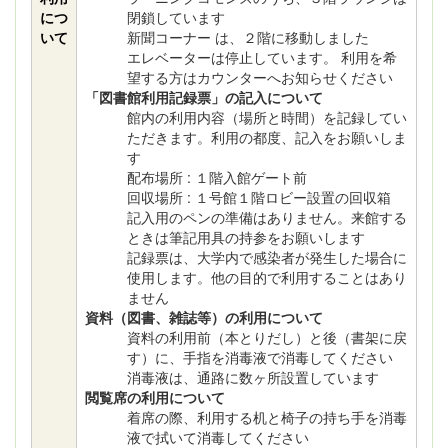
につ
閉鎖しています
いて
新聞コーナー は、２階に移動しました
エレベーターは停止しています。 利用を希
望する方はカウンターへお知らせください
「図書館利用記録票」の記入について
館内の利用内容（場所と時間）を記録してい
ただきます。利用の都度、記入をお願いしま
す
配布場所 : １階入館ゲート前
回収場所 : １号館１階ロビー設置の回収箱
記入用のペンの準備はありません。来館する
ときは筆記用具の持参をお願いします
記録票は、大学内で感染者が発生した場合に
使用します。他の目的で利用することはあり
ません
資料（図書、雑誌等）の利用について
資料の利用前（本とりだし）と後（書架に戻
す）に、手指を消毒液で消毒してください
消毒液は、通路に数ヶ所設置しています
閲覧席の利用について
着席の際、利用する机と椅子の持ち手を消毒
液で拭いて消毒してください