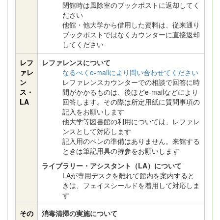
閉館時は風除室のブックポストに返却してく
ださい
他館・他⼤学から借用した資料は、従来通り
ブックポストではなくカウンターに直接返却
してください
レフ
レファレンスについて
ァレ
なるべくe-mailにより問い合わせてください
ン
レファレンスカウンターでの相談で回答に時
ス・
間がかかるものは、後ほどe-mailなどにより
LA
回答します。その際は所定用紙に質問事項の
記入をお願いします
他大学等図書館の利用については、レファレ
ンスとして対応します
記入用のペンの準備はありません。来館する
ときは筆記用具の持参をお願いします
ライブラリー・アシスタント（LA）について
LAが専用デスクを離れて館内を案内すると
きは、フェイスシールドを着用して対応しま
す
その
消毒清掃の実施について